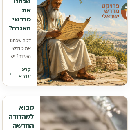
שכחנו
את
את
עולמם
מדרשי
הרעיוני
האגדה?
של
מדרשי
למה שכחנו
האגדה
את מדרשי
דרך
האגדה? יש
ארבע
משהו מוזר
סוגיות
קרא
בעולם
מרכזיות
עוד »
התורה
בחיים
שלנו. אנחנו
היהודיים.
לומדים
תנ״ך. אנחנו
מבוא
לומדים
למהדורה
גמרא.
החדשה
אנחנו