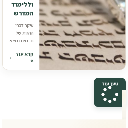
וללימוד
לומדים
הלכה.
המדרש
אנחנו
עיקר דברי
ההגות של
חכמינו נמצא
במדרש
קרא עוד
האגדה. מדרש
»
האגדה שימש
תמיד כבן
הלוויה
טען עוד
המסקרן של
המשא והמתן
ההלכתי
הנמצא