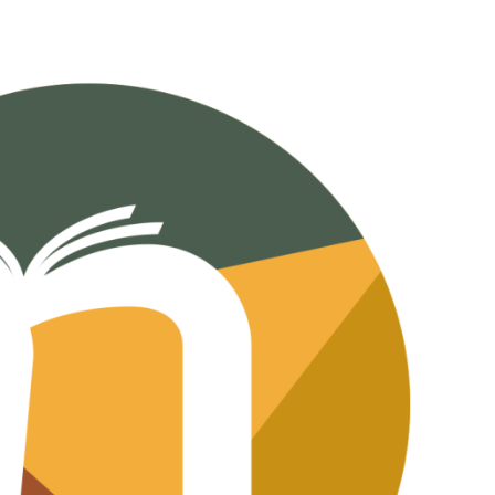
לג
תוכן