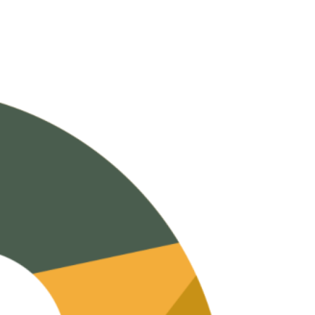
דלג
לתוכן