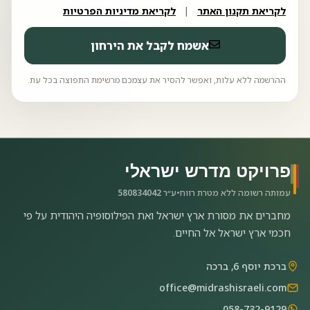
לקריאת תקנון האתר
|
לקריאת מדיניות הפרטיות
אשמח לקבל את הירחון
ההרשמה ללא עלות, ואפשר להסיר את עצמכם מרשימת התפוצה בכל עת.
פרויקט מדרש ישראלי
עמותה רשומה ללא מטרת רווח
•
ע״ר
580834042
מחברים את מסורת ארץ ישראל ואת הפילוסופיה היהודית על פי
חכמי ארץ ישראל אל החיים.
ברכת יוסף 6, ברכה
office@midrashisraeli.com
058-732-9129