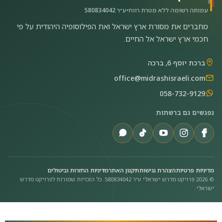
עמותה רשומה ללא מטרת רווח
•
ע״ר
580834042
מחברים את מסורת ארץ ישראל ואת הפילוסופיה היהודית על פי
חכמי ארץ ישראל אל החיים.
ברכת יוסף 6, ברכה
office@midrashisraeli.com
058-732-9129
נפגשים גם ברשתות
מדיניות פרטיות
הצהרת נגישות
תקנון האתר
מדיניות החזרות וביטולים
©
2026
פרויקט מדרש ישראלי ע״ר 580834042.
כל הזכויות שמורות לפרויקט מדרש
ישראלי.