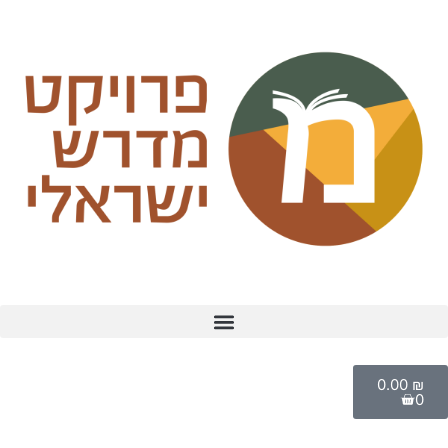
0.00
₪
0